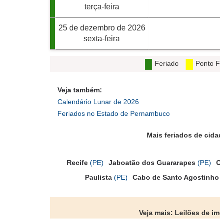
terça-feira
25 de dezembro de 2026
sexta-feira
Feriado
Ponto F
Veja também:
Calendário Lunar de 2026
Feriados no Estado de Pernambuco
Mais feriados de cid
Recife
(PE)
Jaboatão dos Guararapes
(PE)
O
Paulista
(PE)
Cabo de Santo Agostinho
Veja mais: Leilões de i