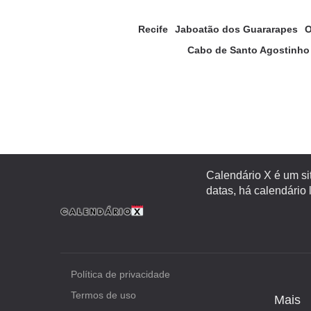
Recife
Jaboatão dos Guararapes
O
Cabo de Santo Agostinho
Calendário X é um si
datas, há calendário 
Política de privacidade
Termos de uso
Mais