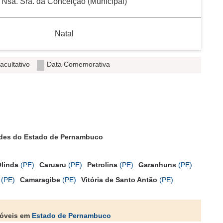
Nsa. Sra. da Conceição (Municipal)
Natal
acultativo
Data Comemorativa
ades do Estado de Pernambuco
linda
(PE)
Caruaru
(PE)
Petrolina
(PE)
Garanhuns
(PE)
(PE)
Camaragibe
(PE)
Vitória de Santo Antão
(PE)
móveis em
Estado de Pernambuco