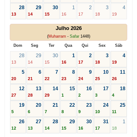
28
29
30
1
2
3
4
13
14
15
16
17
18
19
Julho 2026
(
Muharram
-
Safar
1448)
Dom
Seg
Ter
Qua
Qui
Sex
Sáb
28
29
30
1
2
3
4
13
14
15
16
17
18
19
5
6
7
8
9
10
11
20
21
22
23
24
25
26
12
13
14
15
16
17
18
27
28
29
1
2
3
4
19
20
21
22
23
24
25
5
6
7
8
9
10
11
26
27
28
29
30
31
1
12
13
14
15
16
17
18