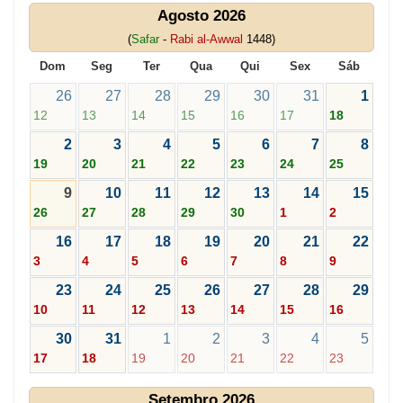
Agosto 2026
(
Safar
-
Rabi al-Awwal
1448)
Dom
Seg
Ter
Qua
Qui
Sex
Sáb
26
27
28
29
30
31
1
12
13
14
15
16
17
18
2
3
4
5
6
7
8
19
20
21
22
23
24
25
9
10
11
12
13
14
15
26
27
28
29
30
1
2
16
17
18
19
20
21
22
3
4
5
6
7
8
9
23
24
25
26
27
28
29
10
11
12
13
14
15
16
30
31
1
2
3
4
5
17
18
19
20
21
22
23
Setembro 2026