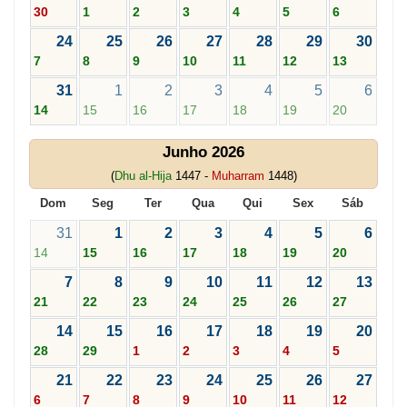
30
1
2
3
4
5
6
24
25
26
27
28
29
30
7
8
9
10
11
12
13
31
1
2
3
4
5
6
14
15
16
17
18
19
20
Junho 2026
(
Dhu al-Hija
1447 -
Muharram
1448)
Dom
Seg
Ter
Qua
Qui
Sex
Sáb
31
1
2
3
4
5
6
14
15
16
17
18
19
20
7
8
9
10
11
12
13
21
22
23
24
25
26
27
14
15
16
17
18
19
20
28
29
1
2
3
4
5
21
22
23
24
25
26
27
6
7
8
9
10
11
12