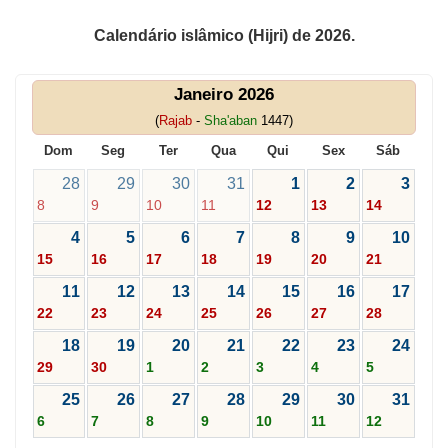
Calendário islâmico (Hijri) de 2026.
Janeiro 2026
(
Rajab
-
Sha'aban
1447)
Dom
Seg
Ter
Qua
Qui
Sex
Sáb
28
29
30
31
1
2
3
8
9
10
11
12
13
14
4
5
6
7
8
9
10
15
16
17
18
19
20
21
11
12
13
14
15
16
17
22
23
24
25
26
27
28
18
19
20
21
22
23
24
29
30
1
2
3
4
5
25
26
27
28
29
30
31
6
7
8
9
10
11
12