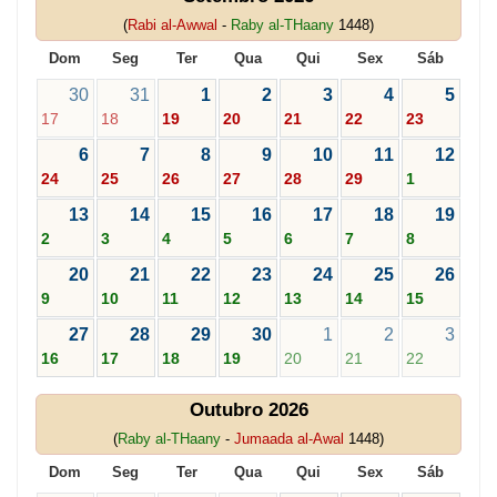
(
Rabi al-Awwal
-
Raby al-THaany
1448)
Dom
Seg
Ter
Qua
Qui
Sex
Sáb
30
31
1
2
3
4
5
17
18
19
20
21
22
23
6
7
8
9
10
11
12
24
25
26
27
28
29
1
13
14
15
16
17
18
19
2
3
4
5
6
7
8
20
21
22
23
24
25
26
9
10
11
12
13
14
15
27
28
29
30
1
2
3
16
17
18
19
20
21
22
Outubro 2026
(
Raby al-THaany
-
Jumaada al-Awal
1448)
Dom
Seg
Ter
Qua
Qui
Sex
Sáb