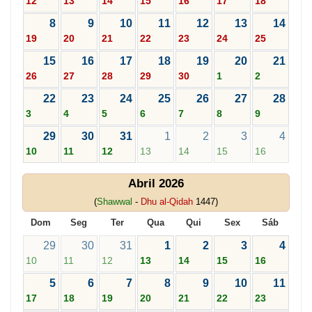
12
13
14
15
16
17
18
8
9
10
11
12
13
14
19
20
21
22
23
24
25
15
16
17
18
19
20
21
26
27
28
29
30
1
2
22
23
24
25
26
27
28
3
4
5
6
7
8
9
29
30
31
1
2
3
4
10
11
12
13
14
15
16
Abril 2026
(
Shawwal
-
Dhu al-Qidah
1447)
Dom
Seg
Ter
Qua
Qui
Sex
Sáb
29
30
31
1
2
3
4
10
11
12
13
14
15
16
5
6
7
8
9
10
11
17
18
19
20
21
22
23