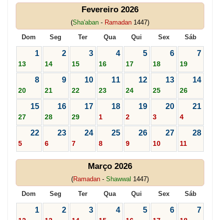
Fevereiro 2026
(
Sha'aban
-
Ramadan
1447)
Dom
Seg
Ter
Qua
Qui
Sex
Sáb
1
2
3
4
5
6
7
13
14
15
16
17
18
19
8
9
10
11
12
13
14
20
21
22
23
24
25
26
15
16
17
18
19
20
21
27
28
29
1
2
3
4
22
23
24
25
26
27
28
5
6
7
8
9
10
11
Março 2026
(
Ramadan
-
Shawwal
1447)
Dom
Seg
Ter
Qua
Qui
Sex
Sáb
1
2
3
4
5
6
7