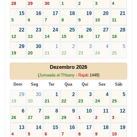
28
29
30
1
2
3
4
15
16
17
18
19
20
21
5
6
7
8
9
10
11
22
23
24
25
26
27
28
12
13
14
15
16
17
18
29
30
1
2
3
4
5
19
20
21
22
23
24
25
Dezembro 2026
(
Jumaada al-THaany
-
Rajab
1448)
Dom
Seg
Ter
Qua
Qui
Sex
Sáb
29
30
1
2
3
4
5
19
20
21
22
23
24
25
6
7
8
9
10
11
12
26
27
28
29
1
2
3
13
14
15
16
17
18
19
4
5
6
7
8
9
10