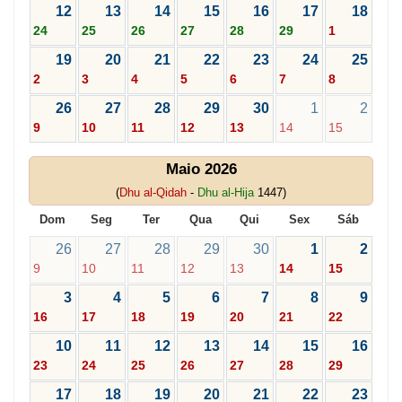
12
13
14
15
16
17
18
24
25
26
27
28
29
1
19
20
21
22
23
24
25
2
3
4
5
6
7
8
26
27
28
29
30
1
2
9
10
11
12
13
14
15
Maio 2026
(
Dhu al-Qidah
-
Dhu al-Hija
1447)
Dom
Seg
Ter
Qua
Qui
Sex
Sáb
26
27
28
29
30
1
2
9
10
11
12
13
14
15
3
4
5
6
7
8
9
16
17
18
19
20
21
22
10
11
12
13
14
15
16
23
24
25
26
27
28
29
17
18
19
20
21
22
23