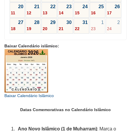
20
21
22
23
24
25
26
11
12
13
14
15
16
17
27
28
29
30
31
1
2
18
19
20
21
22
23
24
Baixar Calendário islâmico:
Baixar Calendário Islâmico
Datas Comemorativas no Calendário Islâmico
Ano Novo Islâmico (1 de Muharram)
: Marca o