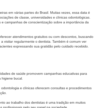
ras em várias partes do Brasil. Muitas vezes, essa data é
ciações de classe, universidades e clínicas odontológicas.
os e campanhas de conscientização sobre a importância da
 oferecer atendimentos gratuitos ou com descontos, buscando
e a visitar regularmente o dentista. Também é comum ver
cientes expressando sua gratidão pelo cuidado recebido.
ntidades de saúde promovem campanhas educativas para
 higiene bucal.
 odontologia e clínicas oferecem consultas e procedimentos
ação.
nto ao trabalho dos dentistas é uma tradição em muitos
profissionais pelo seu papel na sociedade.