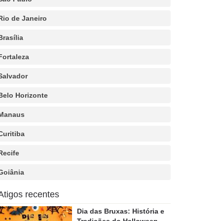
Rio de Janeiro
Brasília
Fortaleza
Salvador
Belo Horizonte
Manaus
Curitiba
Recife
Goiânia
Atigos recentes
Dia das Bruxas: História e