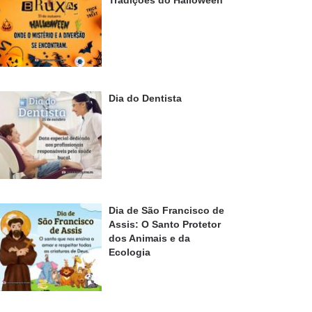
Tradições do Halloween
Dia do Dentista
Dia de São Francisco de
Assis: O Santo Protetor
dos Animais e da
Ecologia