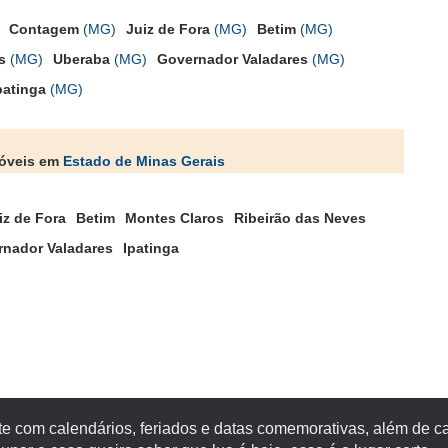
Contagem
(MG)
Juiz de Fora
(MG)
Betim
(MG)
s
(MG)
Uberaba
(MG)
Governador Valadares
(MG)
patinga
(MG)
móveis em
Estado de Minas Gerais
iz de Fora
Betim
Montes Claros
Ribeirão das Neves
nador Valadares
Ipatinga
te com calendários, feriados e datas comemorativas, além de c