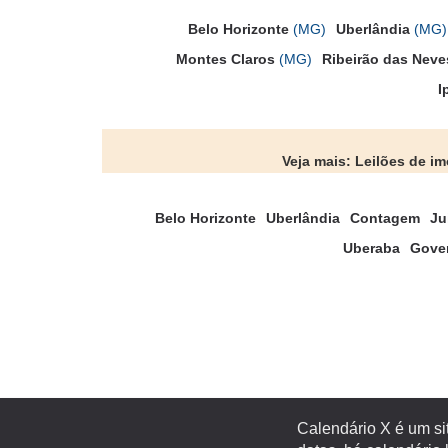
Belo Horizonte
(MG)
Uberlândia
(MG)
Montes Claros
(MG)
Ribeirão das Neve
I
Veja mais: Leilões de i
Belo Horizonte
Uberlândia
Contagem
Ju
Uberaba
Gover
Calendário X é um si