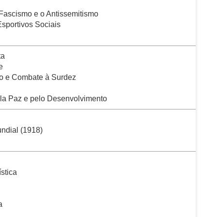
 Fascismo e o Antissemitismo
sportivos Sociais
ta
e
o e Combate à Surdez
ela Paz e pelo Desenvolvimento
ndial (1918)
stica
a