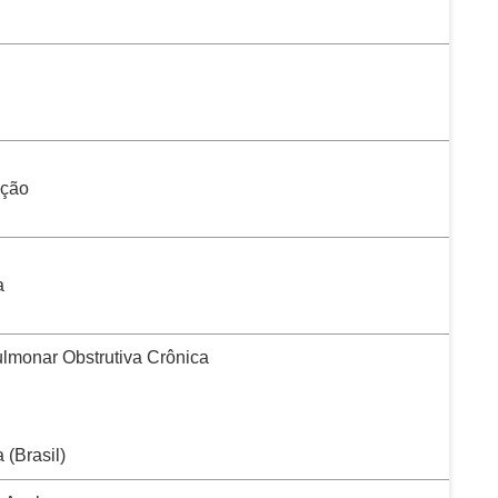
ação
a
lmonar Obstrutiva Crônica
(Brasil)