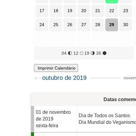
17
18
19
20
21
22
23
24
25
26
27
28
29
30
04
🌓
12
🌕
19
🌗
26
🌑
Imprimir Calendário
outubro de 2019
novem
Datas comemo
01 de novembro
Dia de Todos os Santos
de 2019
Dia Mundial do Veganism
sexta-feira