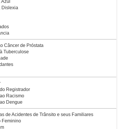
 Azul
 Dislexia
ados
ância
o Câncer de Próstata
à Tuberculose
dade
udantes
r
 do Registrador
 ao Racismo
 ao Dengue
s de Acidentes de Trânsito e seus Familiares
 Feminino
em