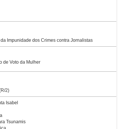
m da Impunidade dos Crimes contra Jornalistas
to de Voto da Mulher
(R/2)
ta Isabel
ia
ara Tsunamis
ica