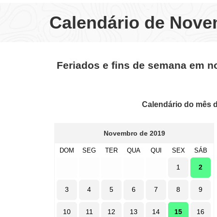
Calendário de Nove
Feriados e fins de semana em 
Calendário do mês 
Novembro de 2019
DOM
SEG
TER
QUA
QUI
SEX
SÁB
1
2
3
4
5
6
7
8
9
10
11
12
13
14
15
16