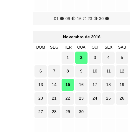
01
🌑
09
🌓
16
🌕
23
🌗
30
🌑
Novembro de 2016
DOM
SEG
TER
QUA
QUI
SEX
SÁB
1
2
3
4
5
6
7
8
9
10
11
12
13
14
15
16
17
18
19
20
21
22
23
24
25
26
27
28
29
30