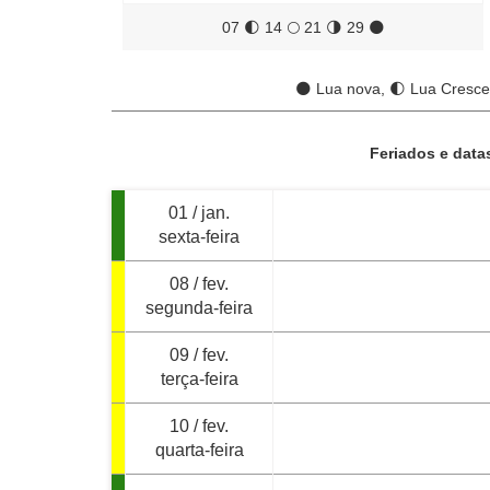
07
🌓
14
🌕
21
🌗
29
🌑
🌑 Lua nova, 🌓 Lua Cresce
Feriados e data
01 / jan.
sexta-feira
08 / fev.
segunda-feira
09 / fev.
terça-feira
10 / fev.
quarta-feira