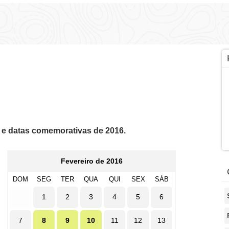
 e datas comemorativas de 2016.
Fevereiro de 2016
DOM
SEG
TER
QUA
QUI
SEX
SÁB
1
2
3
4
5
6
7
8
9
10
11
12
13