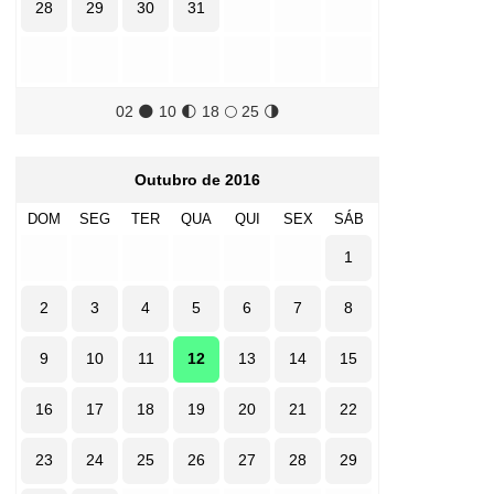
28
29
30
31
02
🌑
10
🌓
18
🌕
25
🌗
Outubro de 2016
DOM
SEG
TER
QUA
QUI
SEX
SÁB
1
2
3
4
5
6
7
8
9
10
11
12
13
14
15
16
17
18
19
20
21
22
23
24
25
26
27
28
29