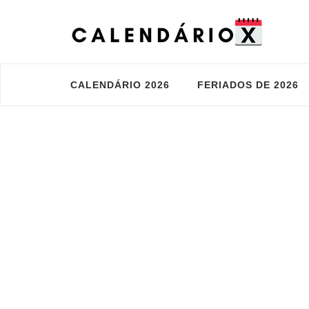
CALENDÁRIO 2026
FERIADOS DE 2026