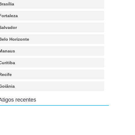
Brasília
Fortaleza
Salvador
Belo Horizonte
Manaus
Curitiba
Recife
Goiânia
Atigos recentes