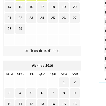
14
15
16
17
18
19
20
21
22
23
24
25
26
27
28
29
01
🌗
08
🌑
15
🌓
22
🌕
Abril de 2016
DOM
SEG
TER
QUA
QUI
SEX
SÁB
1
2
3
4
5
6
7
8
9
10
11
12
13
14
15
16