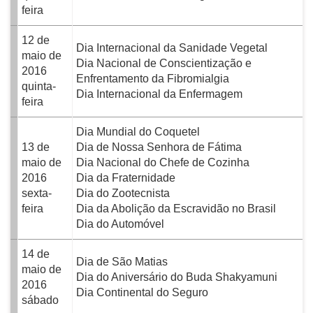
feira
12 de
Dia Internacional da Sanidade Vegetal
maio de
Dia Nacional de Conscientização e
2016
Enfrentamento da Fibromialgia
quinta-
Dia Internacional da Enfermagem
feira
Dia Mundial do Coquetel
13 de
Dia de Nossa Senhora de Fátima
maio de
Dia Nacional do Chefe de Cozinha
2016
Dia da Fraternidade
sexta-
Dia do Zootecnista
feira
Dia da Abolição da Escravidão no Brasil
Dia do Automóvel
14 de
Dia de São Matias
maio de
Dia do Aniversário do Buda Shakyamuni
2016
Dia Continental do Seguro
sábado