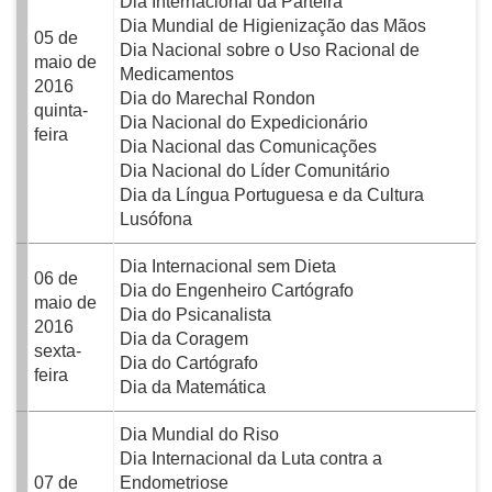
Dia Internacional da Parteira
Dia Mundial de Higienização das Mãos
05 de
Dia Nacional sobre o Uso Racional de
maio de
Medicamentos
2016
Dia do Marechal Rondon
quinta-
Dia Nacional do Expedicionário
feira
Dia Nacional das Comunicações
Dia Nacional do Líder Comunitário
Dia da Língua Portuguesa e da Cultura
Lusófona
Dia Internacional sem Dieta
06 de
Dia do Engenheiro Cartógrafo
maio de
Dia do Psicanalista
2016
Dia da Coragem
sexta-
Dia do Cartógrafo
feira
Dia da Matemática
Dia Mundial do Riso
Dia Internacional da Luta contra a
07 de
Endometriose