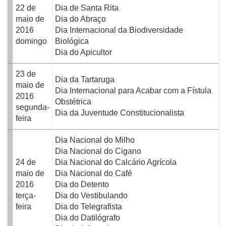
22 de
Dia de Santa Rita
maio de
Dia do Abraço
2016
Dia Internacional da Biodiversidade
domingo
Biológica
Dia do Apicultor
23 de
Dia da Tartaruga
maio de
Dia Internacional para Acabar com a Fístula
2016
Obstétrica
segunda-
Dia da Juventude Constitucionalista
feira
Dia Nacional do Milho
Dia Nacional do Cigano
24 de
Dia Nacional do Calcário Agrícola
maio de
Dia Nacional do Café
2016
Dia do Detento
terça-
Dia do Vestibulando
feira
Dia do Telegrafista
Dia do Datilógrafo