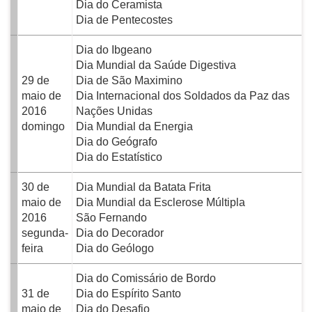
Dia do Ceramista
Dia de Pentecostes
Dia do Ibgeano
Dia Mundial da Saúde Digestiva
29 de
Dia de São Maximino
maio de
Dia Internacional dos Soldados da Paz das
2016
Nações Unidas
domingo
Dia Mundial da Energia
Dia do Geógrafo
Dia do Estatístico
30 de
Dia Mundial da Batata Frita
maio de
Dia Mundial da Esclerose Múltipla
2016
São Fernando
segunda-
Dia do Decorador
feira
Dia do Geólogo
Dia do Comissário de Bordo
31 de
Dia do Espírito Santo
maio de
Dia do Desafio