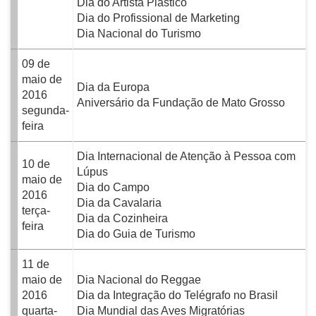
Dia do Artista Plástico
Dia do Profissional de Marketing
Dia Nacional do Turismo
09 de
maio de
Dia da Europa
2016
Aniversário da Fundação de Mato Grosso
segunda-
feira
Dia Internacional de Atenção à Pessoa com
10 de
Lúpus
maio de
Dia do Campo
2016
Dia da Cavalaria
terça-
Dia da Cozinheira
feira
Dia do Guia de Turismo
11 de
maio de
Dia Nacional do Reggae
2016
Dia da Integração do Telégrafo no Brasil
quarta-
Dia Mundial das Aves Migratórias