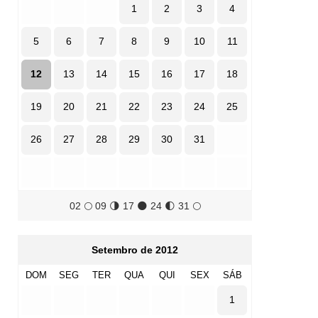
1
2
3
4
5
6
7
8
9
10
11
12
13
14
15
16
17
18
19
20
21
22
23
24
25
26
27
28
29
30
31
02
🌕
09
🌗
17
🌑
24
🌓
31
🌕
Setembro de 2012
DOM
SEG
TER
QUA
QUI
SEX
SÁB
1