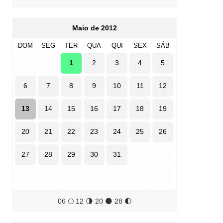
Maio de 2012
DOM
SEG
TER
QUA
QUI
SEX
SÁB
1
2
3
4
5
6
7
8
9
10
11
12
13
14
15
16
17
18
19
20
21
22
23
24
25
26
27
28
29
30
31
06
🌕
12
🌗
20
🌑
28
🌓