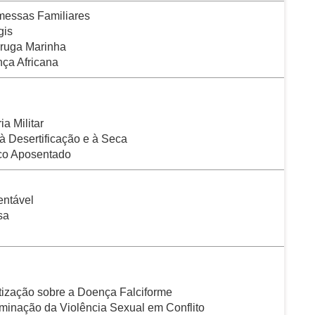
messas Familiares
gis
aruga Marinha
nça Africana
a Militar
 Desertificação e à Seca
ico Aposentado
entável
sa
tização sobre a Doença Falciforme
iminação da Violência Sexual em Conflito