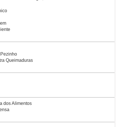
nico
gem
iente
 Pezinho
ntra Queimaduras
a dos Alimentos
rensa