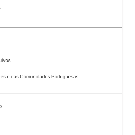
s
uivos
ões e das Comunidades Portuguesas
o