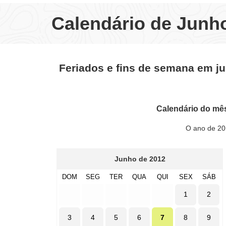
Calendário de Junh
Feriados e fins de semana em j
Calendário do mê
O ano de 20
Junho de 2012
DOM
SEG
TER
QUA
QUI
SEX
SÁB
1
2
3
4
5
6
7
8
9