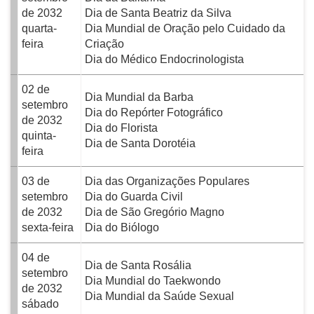
de 2032
Dia de Santa Beatriz da Silva
quarta-
Dia Mundial de Oração pelo Cuidado da
feira
Criação
Dia do Médico Endocrinologista
02 de
Dia Mundial da Barba
setembro
Dia do Repórter Fotográfico
de 2032
Dia do Florista
quinta-
Dia de Santa Dorotéia
feira
03 de
Dia das Organizações Populares
setembro
Dia do Guarda Civil
de 2032
Dia de São Gregório Magno
sexta-feira
Dia do Biólogo
04 de
Dia de Santa Rosália
setembro
Dia Mundial do Taekwondo
de 2032
Dia Mundial da Saúde Sexual
sábado