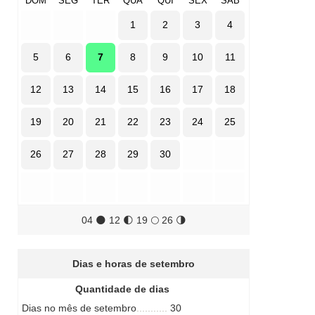
DOM
SEG
TER
QUA
QUI
SEX
SÁB
1
2
3
4
5
6
7
8
9
10
11
12
13
14
15
16
17
18
19
20
21
22
23
24
25
26
27
28
29
30
04
🌑
12
🌓
19
🌕
26
🌗
Dias e horas de setembro
Quantidade de dias
Dias no mês de setembro
30