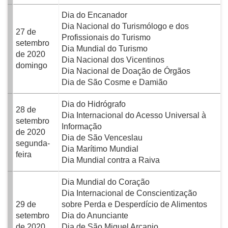
Dia do Encanador
Dia Nacional do Turismólogo e dos
27 de
Profissionais do Turismo
setembro
Dia Mundial do Turismo
de 2020
Dia Nacional dos Vicentinos
domingo
Dia Nacional de Doação de Órgãos
Dia de São Cosme e Damião
Dia do Hidrógrafo
28 de
Dia Internacional do Acesso Universal à
setembro
Informação
de 2020
Dia de São Venceslau
segunda-
Dia Marítimo Mundial
feira
Dia Mundial contra a Raiva
Dia Mundial do Coração
Dia Internacional de Conscientização
29 de
sobre Perda e Desperdício de Alimentos
setembro
Dia do Anunciante
de 2020
Dia de São Miguel Arcanjo