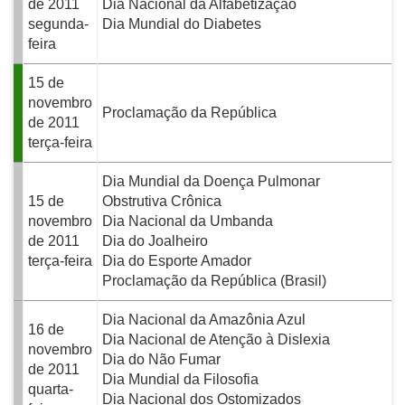
de 2011
Dia Nacional da Alfabetização
segunda-
Dia Mundial do Diabetes
feira
15 de
novembro
Proclamação da República
de 2011
terça-feira
Dia Mundial da Doença Pulmonar
15 de
Obstrutiva Crônica
novembro
Dia Nacional da Umbanda
de 2011
Dia do Joalheiro
terça-feira
Dia do Esporte Amador
Proclamação da República (Brasil)
Dia Nacional da Amazônia Azul
16 de
Dia Nacional de Atenção à Dislexia
novembro
Dia do Não Fumar
de 2011
Dia Mundial da Filosofia
quarta-
Dia Nacional dos Ostomizados