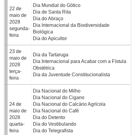
Dia Mundial do Gótico
22 de
Dia de Santa Rita
maio de
Dia do Abraço
2028
Dia Internacional da Biodiversidade
segunda-
Biológica
feira
Dia do Apicultor
23 de
Dia da Tartaruga
maio de
Dia Internacional para Acabar com a Fístula
2028
Obstétrica
terça-
Dia da Juventude Constitucionalista
feira
Dia Nacional do Milho
Dia Nacional do Cigano
24 de
Dia Nacional do Calcário Agrícola
maio de
Dia Nacional do Café
2028
Dia do Detento
quarta-
Dia do Vestibulando
feira
Dia do Telegrafista