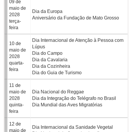
09 de
maio de
Dia da Europa
2028
Aniversário da Fundação de Mato Grosso
terça-
feira
Dia Internacional de Atenção à Pessoa com
10 de
Lúpus
maio de
Dia do Campo
2028
Dia da Cavalaria
quarta-
Dia da Cozinheira
feira
Dia do Guia de Turismo
11 de
maio de
Dia Nacional do Reggae
2028
Dia da Integração do Telégrafo no Brasil
quinta-
Dia Mundial das Aves Migratórias
feira
12 de
Dia Internacional da Sanidade Vegetal
maio de