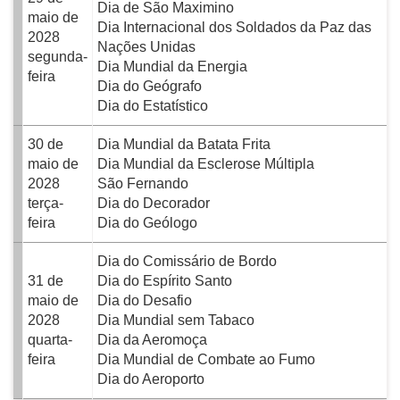
Dia de São Maximino
maio de
Dia Internacional dos Soldados da Paz das
2028
Nações Unidas
segunda-
Dia Mundial da Energia
feira
Dia do Geógrafo
Dia do Estatístico
30 de
Dia Mundial da Batata Frita
maio de
Dia Mundial da Esclerose Múltipla
2028
São Fernando
terça-
Dia do Decorador
feira
Dia do Geólogo
Dia do Comissário de Bordo
31 de
Dia do Espírito Santo
maio de
Dia do Desafio
2028
Dia Mundial sem Tabaco
quarta-
Dia da Aeromoça
feira
Dia Mundial de Combate ao Fumo
Dia do Aeroporto