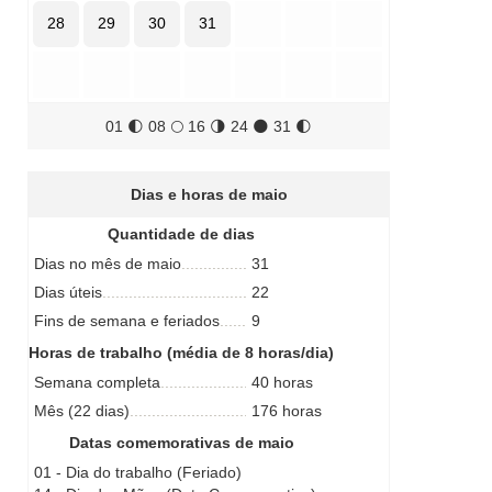
28
29
30
31
01
🌓
08
🌕
16
🌗
24
🌑
31
🌓
Dias e horas de maio
Quantidade de dias
Dias no mês de maio
31
Dias úteis
22
Fins de semana e feriados
9
Horas de trabalho (média de 8 horas/dia)
Semana completa
40 horas
Mês (22 dias)
176 horas
Datas comemorativas de maio
01 - Dia do trabalho (Feriado)