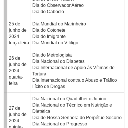
Dia do Observador Aéreo
Dia do Caboclo
25 de
Dia Mundial do Marinheiro
junho de
Dia do Cotonete
2024
Dia do Imigrante
terça-feira
Dia Mundial do Vitiligo
Dia do Metrologista
26 de
Dia Nacional do Diabetes
junho de
Dia Internacional de Apoio às Vítimas de
2024
Tortura
quarta-
Dia Internacional contra o Abuso e Tráfico
feira
Ilícito de Drogas
Dia Nacional do Quadrilheiro Junino
Dia Nacional do Técnico em Nutrição e
27 de
Dietética
junho de
Dia de Nossa Senhora do Perpétuo Socorro
2024
Dia Nacional do Progresso
quinta-