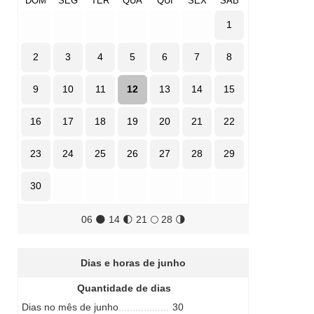
DOM
SEG
TER
QUA
QUI
SEX
SÁB
1
2
3
4
5
6
7
8
9
10
11
12
13
14
15
16
17
18
19
20
21
22
23
24
25
26
27
28
29
30
06
🌑
14
🌓
21
🌕
28
🌗
Dias e horas de junho
Quantidade de dias
Dias no mês de junho
30