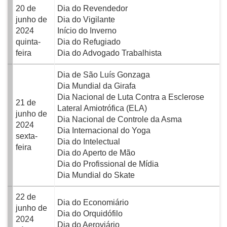
20 de
Dia do Revendedor
junho de
Dia do Vigilante
2024
Início do Inverno
quinta-
Dia do Refugiado
feira
Dia do Advogado Trabalhista
Dia de São Luís Gonzaga
Dia Mundial da Girafa
Dia Nacional de Luta Contra a Esclerose
21 de
Lateral Amiotrófica (ELA)
junho de
Dia Nacional de Controle da Asma
2024
Dia Internacional do Yoga
sexta-
Dia do Intelectual
feira
Dia do Aperto de Mão
Dia do Profissional de Mídia
Dia Mundial do Skate
22 de
Dia do Economiário
junho de
Dia do Orquidófilo
2024
Dia do Aeroviário