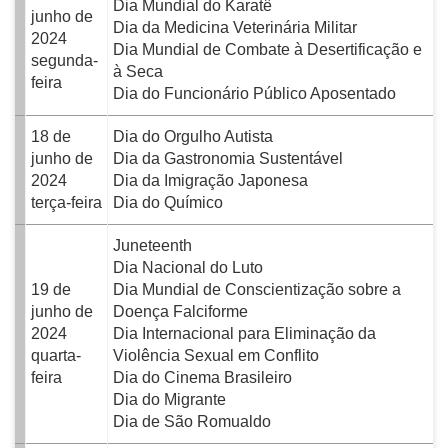
Dia Mundial do Karatê
junho de
Dia da Medicina Veterinária Militar
2024
Dia Mundial de Combate à Desertificação e
segunda-
à Seca
feira
Dia do Funcionário Público Aposentado
18 de
Dia do Orgulho Autista
junho de
Dia da Gastronomia Sustentável
2024
Dia da Imigração Japonesa
terça-feira
Dia do Químico
Juneteenth
Dia Nacional do Luto
19 de
Dia Mundial de Conscientização sobre a
junho de
Doença Falciforme
2024
Dia Internacional para Eliminação da
quarta-
Violência Sexual em Conflito
feira
Dia do Cinema Brasileiro
Dia do Migrante
Dia de São Romualdo