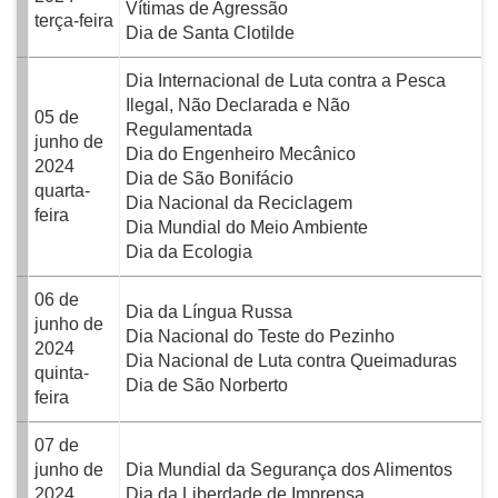
Vítimas de Agressão
terça-feira
Dia de Santa Clotilde
Dia Internacional de Luta contra a Pesca
Ilegal, Não Declarada e Não
05 de
Regulamentada
junho de
Dia do Engenheiro Mecânico
2024
Dia de São Bonifácio
quarta-
Dia Nacional da Reciclagem
feira
Dia Mundial do Meio Ambiente
Dia da Ecologia
06 de
Dia da Língua Russa
junho de
Dia Nacional do Teste do Pezinho
2024
Dia Nacional de Luta contra Queimaduras
quinta-
Dia de São Norberto
feira
07 de
junho de
Dia Mundial da Segurança dos Alimentos
2024
Dia da Liberdade de Imprensa