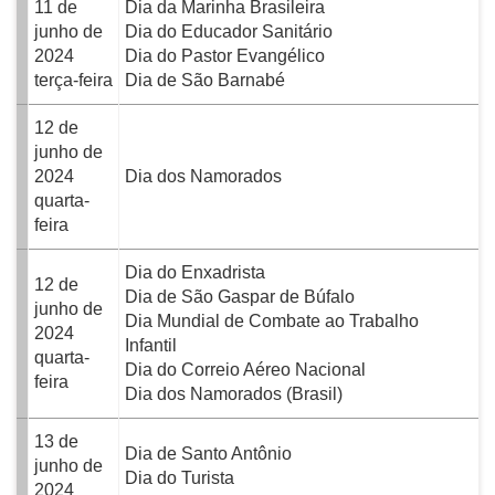
11 de
Dia da Marinha Brasileira
junho de
Dia do Educador Sanitário
2024
Dia do Pastor Evangélico
terça-feira
Dia de São Barnabé
12 de
junho de
2024
Dia dos Namorados
quarta-
feira
Dia do Enxadrista
12 de
Dia de São Gaspar de Búfalo
junho de
Dia Mundial de Combate ao Trabalho
2024
Infantil
quarta-
Dia do Correio Aéreo Nacional
feira
Dia dos Namorados (Brasil)
13 de
Dia de Santo Antônio
junho de
Dia do Turista
2024