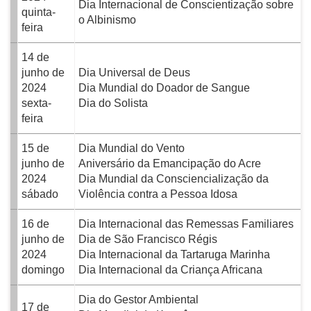
Dia Internacional de Conscientização sobre
quinta-
o Albinismo
feira
14 de
junho de
Dia Universal de Deus
2024
Dia Mundial do Doador de Sangue
sexta-
Dia do Solista
feira
15 de
Dia Mundial do Vento
junho de
Aniversário da Emancipação do Acre
2024
Dia Mundial da Consciencialização da
sábado
Violência contra a Pessoa Idosa
16 de
Dia Internacional das Remessas Familiares
junho de
Dia de São Francisco Régis
2024
Dia Internacional da Tartaruga Marinha
domingo
Dia Internacional da Criança Africana
Dia do Gestor Ambiental
17 de