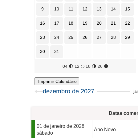
9
10
11
12
13
14
15
16
17
18
19
20
21
22
23
24
25
26
27
28
29
30
31
04
🌓
12
🌕
18
🌗
26
🌑
Imprimir Calendário
dezembro de 2027
ja
Datas comem
01 de janeiro de 2028
Ano Novo
sábado