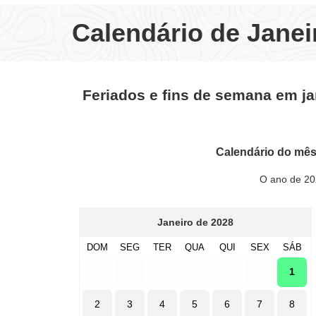
Calendário de Janei
Feriados e fins de semana em ja
Calendário do mês
O ano de 20
Janeiro de 2028
DOM
SEG
TER
QUA
QUI
SEX
SÁB
1
2
3
4
5
6
7
8