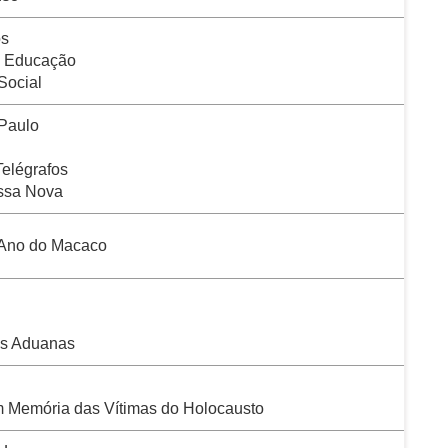
os
da Educação
Social
 Paulo
Telégrafos
ssa Nova
 Ano do Macaco
as Aduanas
em Memória das Vítimas do Holocausto