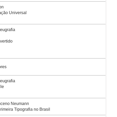
on
ação Universal
eugrafia
vertido
ores
eugrafia
lle
uceno Neumann
imeira Tipografia no Brasil