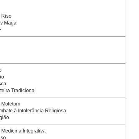
o Riso
av Maga
e
o
ão
sca
teira Tradicional
o Moletom
bate à Intolerância Religiosa
gião
 Medicina Integrativa
nso