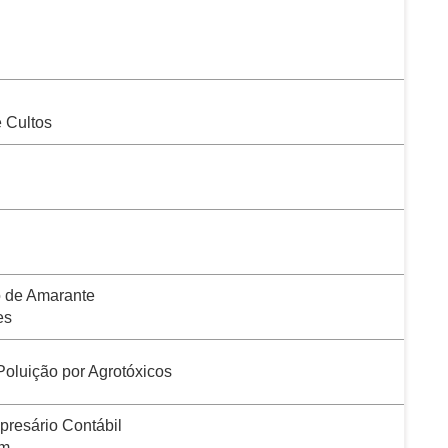
 Cultos
 de Amarante
es
Poluição por Agrotóxicos
presário Contábil
ém