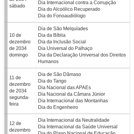
Dia Internacional contra a Corrupção
sábado
Dia do Alcoólico Recuperado
Dia do Fonoaudiólogo
Dia de São Melquíades
10 de
Dia da Bíblia
dezembro
Dia da Inclusão Social
de 2034
Dia Universal do Palhaço
domingo
Dia da Declaração Universal dos Direitos
Humanos
Dia de São Dâmaso
11 de
Dia do Tango
dezembro
Dia Nacional das APAEs
de 2034
Dia Nacional da Câmara Júnior
segunda-
Dia Internacional das Montanhas
feira
Dia do Engenheiro
Dia Internacional da Neutralidade
12 de
Dia Internacional da Saúde Universal
dezembro
Dia do Plano Nacional de Educação