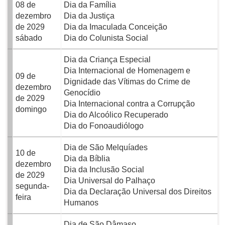
08 de
Dia da Família
dezembro
Dia da Justiça
de 2029
Dia da Imaculada Conceição
sábado
Dia do Colunista Social
Dia da Criança Especial
Dia Internacional de Homenagem e
09 de
Dignidade das Vítimas do Crime de
dezembro
Genocídio
de 2029
Dia Internacional contra a Corrupção
domingo
Dia do Alcoólico Recuperado
Dia do Fonoaudiólogo
Dia de São Melquíades
10 de
Dia da Bíblia
dezembro
Dia da Inclusão Social
de 2029
Dia Universal do Palhaço
segunda-
Dia da Declaração Universal dos Direitos
feira
Humanos
Dia de São Dâmaso